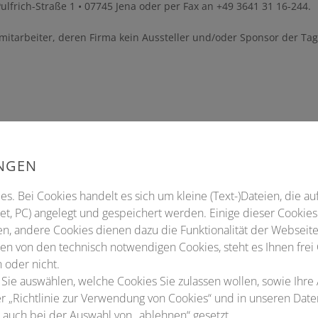
rich-Straße 1 • 07745 Jena oder per Fax an +49 3641 31 16-244.
nmitarbeiter, deren Firma kein Aussteller und/oder Sponsor der Tag
UNGEN
s. Bei Cookies handelt es sich um kleine (Text-)Dateien, die au
t, PC) angelegt und gespeichert werden. Einige dieser Cookies
ng | Samstag, 24. Januar 2026 |
n, andere Cookies dienen dazu die Funktionalität der Webseite
n von den technisch notwendigen Cookies, steht es Ihnen frei
 oder nicht.
 Sie auswählen, welche Cookies Sie zulassen wollen, sowie Ihre
ter „Richtlinie zur Verwendung von Cookies“ und in unseren Dat
Teilnahme mit Kongressbuchung
auch bei der Auswahl von „ablehnen“ gesetzt.