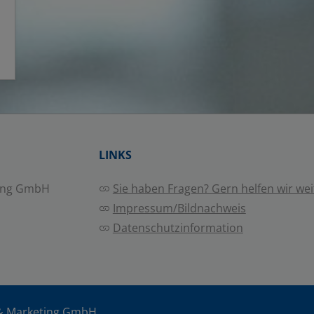
LINKS
ing GmbH
Sie haben Fragen? Gern helfen wir wei
Impressum/Bildnachweis
Datenschutzinformation
& Marketing GmbH